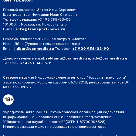
ЗА РУБЕЖОМ
Главный редактор: Зотов Илья Сергеевич.
Шеф-редактор: Чечушкин Иван Олегович.
Телефон редакции: +7 495 795-53-05
101000, г. Москва, ул. Покровка, д. 5
E-mail:
info@transport-news.ru
Реклама, спецпроекты и иное сотрудничество:
Игорь Дбар
(Руководитель отдела продаж)
Email:
i.dbar@osnmedia.ru
Телефон:
+7 909 936-02-90
Дополнительные email:
reklama@osnmedia.ru
,
adv@osnmedia.ru
Телефон:
+7 495 004-56-11
Сетевое издание Информационное агентство "Новости транспорта"
зарегистрировано Роскомнадзором 05.10.2018, реестровая запись ЭЛ
№ ФС77-82823.
18+
Учредитель: Автономная некоммерческая организация содействия
информированию и просвещению населения "Медиахолдинг
"Общественная служба новостей" (ОГРН 1187700006328).
Мнение редакции может не совпадать с мнением авторов.