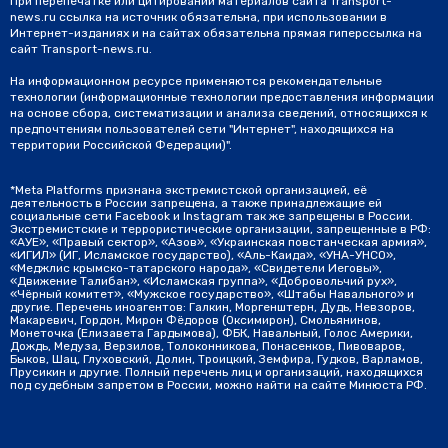
При перепечатке или цитировании материалов сайта Transport-
news.ru ссылка на источник обязательна, при использовании в
Интернет-изданиях и на сайтах обязательна прямая гиперссылка на
сайт Transport-news.ru.
На информационном ресурсе применяются рекомендательные
технологии (информационные технологии предоставления информации
на основе сбора, систематизации и анализа сведений, относящихся к
предпочтениям пользователей сети "Интернет", находящихся на
территории Российской Федерации)".
*Meta Platforms признана экстремистской организацией, её
деятельность в России запрещена, а также принадлежащие ей
социальные сети Facebook и Instagram так же запрещены в России.
Экстремистские и террористические организации, запрещенные в РФ:
«АУЕ», «Правый сектор», «Азов», «Украинская повстанческая армия»,
«ИГИЛ» (ИГ, Исламское государство), «Аль-Каида», «УНА-УНСО»,
«Меджлис крымско-татарского народа», «Свидетели Иеговы»,
«Движение Талибан», «Исламская группа», «Добровольчий рух»,
«Чёрный комитет», «Мужское государство», «Штабы Навального» и
другие. Перечень иноагентов: Галкин, Моргенштерн, Дудь, Невзоров,
Макаревич, Гордон, Мирон Фёдоров (Оксимирон), Смольянинов,
Монеточка (Елизавета Гардымова), ФБК, Навальный, Голос Америки,
Дождь, Медуза, Верзилов, Толоконникова, Понасенков, Пивоваров,
Быков, Шац, Глуховский, Долин, Троицкий, Земфира, Гудков, Варламов,
Прусикин и другие. Полный перечень лиц и организаций, находящихся
под судебным запретом в России, можно найти на сайте Минюста РФ.