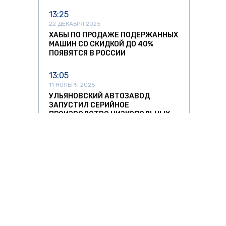
13:25
22 ДЕКАБРЯ 2025
ХАБЫ ПО ПРОДАЖЕ ПОДЕРЖАННЫХ
МАШИН СО СКИДКОЙ ДО 40%
ПОЯВЯТСЯ В РОССИИ
13:05
11 НОЯБРЯ 2025
УЛЬЯНОВСКИЙ АВТОЗАВОД
ЗАПУСТИЛ СЕРИЙНОЕ
ПРОИЗВОДСТВО НИЗКОПОЛЬНЫХ
АВТОБУСОВ
12:37
11 НОЯБРЯ 2025
СПРОС НА АВТОМОБИЛИ ИЗ КИТАЯ
РЕЗКО ПОШЕЛ НА СПАД
11:42
11 НОЯБРЯ 2025
ЛИТОВСКИХ ПЕРЕВОЗЧИКОВ ЖДУТ
О ЗНАТЬ
ЗА РУБЕЖОМ