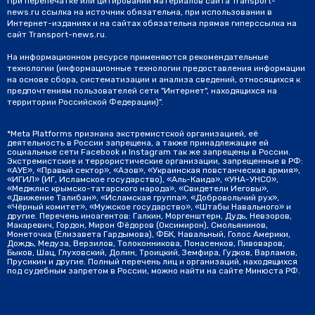
При перепечатке или цитировании материалов сайта Transport-
news.ru ссылка на источник обязательна, при использовании в
Интернет-изданиях и на сайтах обязательна прямая гиперссылка на
сайт Transport-news.ru.
На информационном ресурсе применяются рекомендательные
технологии (информационные технологии предоставления информации
на основе сбора, систематизации и анализа сведений, относящихся к
предпочтениям пользователей сети "Интернет", находящихся на
территории Российской Федерации)".
*Meta Platforms признана экстремистской организацией, её
деятельность в России запрещена, а также принадлежащие ей
социальные сети Facebook и Instagram так же запрещены в России.
Экстремистские и террористические организации, запрещенные в РФ:
«АУЕ», «Правый сектор», «Азов», «Украинская повстанческая армия»,
«ИГИЛ» (ИГ, Исламское государство), «Аль-Каида», «УНА-УНСО»,
«Меджлис крымско-татарского народа», «Свидетели Иеговы»,
«Движение Талибан», «Исламская группа», «Добровольчий рух»,
«Чёрный комитет», «Мужское государство», «Штабы Навального» и
другие. Перечень иноагентов: Галкин, Моргенштерн, Дудь, Невзоров,
Макаревич, Гордон, Мирон Фёдоров (Оксимирон), Смольянинов,
Монеточка (Елизавета Гардымова), ФБК, Навальный, Голос Америки,
Дождь, Медуза, Верзилов, Толоконникова, Понасенков, Пивоваров,
Быков, Шац, Глуховский, Долин, Троицкий, Земфира, Гудков, Варламов,
Прусикин и другие. Полный перечень лиц и организаций, находящихся
под судебным запретом в России, можно найти на сайте Минюста РФ.