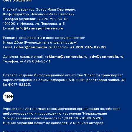
ЗА РУБЕЖОМ
Главный редактор: Зотов Илья Сергеевич.
Шеф-редактор: Чечушкин Иван Олегович.
Телефон редакции: +7 495 795-53-05
101000, г. Москва, ул. Покровка, д. 5
E-mail:
info@transport-news.ru
Реклама, спецпроекты и иное сотрудничество:
Игорь Дбар
(Руководитель отдела продаж)
Email:
i.dbar@osnmedia.ru
Телефон:
+7 909 936-02-90
Дополнительные email:
reklama@osnmedia.ru
,
adv@osnmedia.ru
Телефон:
+7 495 004-56-11
Сетевое издание Информационное агентство "Новости транспорта"
зарегистрировано Роскомнадзором 05.10.2018, реестровая запись ЭЛ
№ ФС77-82823.
18+
Учредитель: Автономная некоммерческая организация содействия
информированию и просвещению населения "Медиахолдинг
"Общественная служба новостей" (ОГРН 1187700006328).
Мнение редакции может не совпадать с мнением авторов.