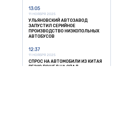
13:05
11 НОЯБРЯ 2025
УЛЬЯНОВСКИЙ АВТОЗАВОД
ЗАПУСТИЛ СЕРИЙНОЕ
ПРОИЗВОДСТВО НИЗКОПОЛЬНЫХ
АВТОБУСОВ
12:37
11 НОЯБРЯ 2025
СПРОС НА АВТОМОБИЛИ ИЗ КИТАЯ
РЕЗКО ПОШЕЛ НА СПАД
11:42
11 НОЯБРЯ 2025
ЛИТОВСКИХ ПЕРЕВОЗЧИКОВ ЖДУТ
УБЫТКИ ДО €10,5 МЛН ИЗ-ЗА
ПРОСТОЯ ФУР НА ГРАНИЦЕ
22:58
10 НОЯБРЯ 2025
ШТРАФЫ ЗА ПРОЕЗД МИМО
О ЗНАТЬ
ЗА РУБЕЖОМ