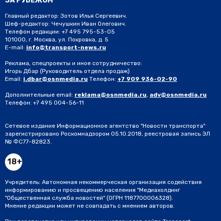
ЗА РУБЕЖОМ
Главный редактор: Зотов Илья Сергеевич.
Шеф-редактор: Чечушкин Иван Олегович.
Телефон редакции: +7 495 795-53-05
101000, г. Москва, ул. Покровка, д. 5
E-mail:
info@transport-news.ru
Реклама, спецпроекты и иное сотрудничество:
Игорь Дбар
(Руководитель отдела продаж)
Email:
i.dbar@osnmedia.ru
Телефон:
+7 909 936-02-90
Дополнительные email:
reklama@osnmedia.ru
,
adv@osnmedia.ru
Телефон:
+7 495 004-56-11
Сетевое издание Информационное агентство "Новости транспорта"
зарегистрировано Роскомнадзором 05.10.2018, реестровая запись ЭЛ
№ ФС77-82823.
18+
Учредитель: Автономная некоммерческая организация содействия
информированию и просвещению населения "Медиахолдинг
"Общественная служба новостей" (ОГРН 1187700006328).
Мнение редакции может не совпадать с мнением авторов.