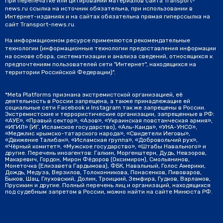
При перепечатке или цитировании материалов сайта Transport-
news.ru ссылка на источник обязательна, при использовании в
Интернет-изданиях и на сайтах обязательна прямая гиперссылка на
сайт Transport-news.ru.
На информационном ресурсе применяются рекомендательные
технологии (информационные технологии предоставления информации
на основе сбора, систематизации и анализа сведений, относящихся к
предпочтениям пользователей сети "Интернет", находящихся на
территории Российской Федерации)".
*Meta Platforms признана экстремистской организацией, её
деятельность в России запрещена, а также принадлежащие ей
социальные сети Facebook и Instagram так же запрещены в России.
Экстремистские и террористические организации, запрещенные в РФ:
«АУЕ», «Правый сектор», «Азов», «Украинская повстанческая армия»,
«ИГИЛ» (ИГ, Исламское государство), «Аль-Каида», «УНА-УНСО»,
«Меджлис крымско-татарского народа», «Свидетели Иеговы»,
«Движение Талибан», «Исламская группа», «Добровольчий рух»,
«Чёрный комитет», «Мужское государство», «Штабы Навального» и
другие. Перечень иноагентов: Галкин, Моргенштерн, Дудь, Невзоров,
Макаревич, Гордон, Мирон Фёдоров (Оксимирон), Смольянинов,
Монеточка (Елизавета Гардымова), ФБК, Навальный, Голос Америки,
Дождь, Медуза, Верзилов, Толоконникова, Понасенков, Пивоваров,
Быков, Шац, Глуховский, Долин, Троицкий, Земфира, Гудков, Варламов,
Прусикин и другие. Полный перечень лиц и организаций, находящихся
под судебным запретом в России, можно найти на сайте Минюста РФ.