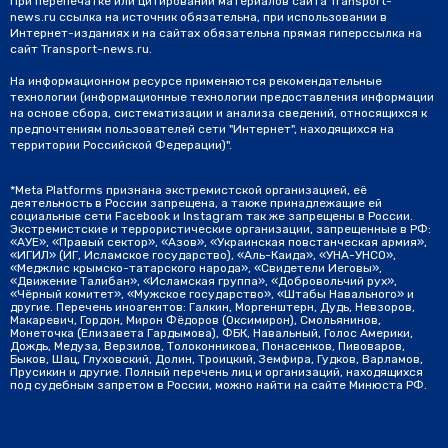
При перепечатке или цитировании материалов сайта Transport-
news.ru ссылка на источник обязательна, при использовании в
Интернет-изданиях и на сайтах обязательна прямая гиперссылка на
сайт Transport-news.ru.
На информационном ресурсе применяются рекомендательные
технологии (информационные технологии предоставления информации
на основе сбора, систематизации и анализа сведений, относящихся к
предпочтениям пользователей сети "Интернет", находящихся на
территории Российской Федерации)".
*Meta Platforms признана экстремистской организацией, её
деятельность в России запрещена, а также принадлежащие ей
социальные сети Facebook и Instagram так же запрещены в России.
Экстремистские и террористические организации, запрещенные в РФ:
«АУЕ», «Правый сектор», «Азов», «Украинская повстанческая армия»,
«ИГИЛ» (ИГ, Исламское государство), «Аль-Каида», «УНА-УНСО»,
«Меджлис крымско-татарского народа», «Свидетели Иеговы»,
«Движение Талибан», «Исламская группа», «Добровольчий рух»,
«Чёрный комитет», «Мужское государство», «Штабы Навального» и
другие. Перечень иноагентов: Галкин, Моргенштерн, Дудь, Невзоров,
Макаревич, Гордон, Мирон Фёдоров (Оксимирон), Смольянинов,
Монеточка (Елизавета Гардымова), ФБК, Навальный, Голос Америки,
Дождь, Медуза, Верзилов, Толоконникова, Понасенков, Пивоваров,
Быков, Шац, Глуховский, Долин, Троицкий, Земфира, Гудков, Варламов,
Прусикин и другие. Полный перечень лиц и организаций, находящихся
под судебным запретом в России, можно найти на сайте Минюста РФ.