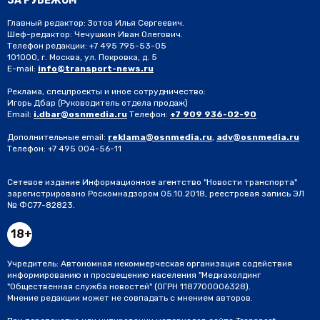
ЗА РУБЕЖОМ
Главный редактор: Зотов Илья Сергеевич.
Шеф-редактор: Чечушкин Иван Олегович.
Телефон редакции: +7 495 795-53-05
101000, г. Москва, ул. Покровка, д. 5
E-mail:
info@transport-news.ru
Реклама, спецпроекты и иное сотрудничество:
Игорь Дбар
(Руководитель отдела продаж)
Email:
i.dbar@osnmedia.ru
Телефон:
+7 909 936-02-90
Дополнительные email:
reklama@osnmedia.ru
,
adv@osnmedia.ru
Телефон:
+7 495 004-56-11
Сетевое издание Информационное агентство "Новости транспорта"
зарегистрировано Роскомнадзором 05.10.2018, реестровая запись ЭЛ
№ ФС77-82823.
18+
Учредитель: Автономная некоммерческая организация содействия
информированию и просвещению населения "Медиахолдинг
"Общественная служба новостей" (ОГРН 1187700006328).
Мнение редакции может не совпадать с мнением авторов.