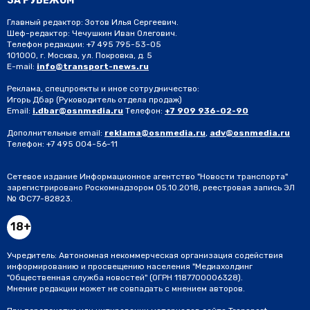
ЗА РУБЕЖОМ
Главный редактор: Зотов Илья Сергеевич.
Шеф-редактор: Чечушкин Иван Олегович.
Телефон редакции: +7 495 795-53-05
101000, г. Москва, ул. Покровка, д. 5
E-mail:
info@transport-news.ru
Реклама, спецпроекты и иное сотрудничество:
Игорь Дбар
(Руководитель отдела продаж)
Email:
i.dbar@osnmedia.ru
Телефон:
+7 909 936-02-90
Дополнительные email:
reklama@osnmedia.ru
,
adv@osnmedia.ru
Телефон:
+7 495 004-56-11
Сетевое издание Информационное агентство "Новости транспорта"
зарегистрировано Роскомнадзором 05.10.2018, реестровая запись ЭЛ
№ ФС77-82823.
18+
Учредитель: Автономная некоммерческая организация содействия
информированию и просвещению населения "Медиахолдинг
"Общественная служба новостей" (ОГРН 1187700006328).
Мнение редакции может не совпадать с мнением авторов.