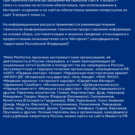
При перепечатке или цитировании материалов сайта Transport-
news.ru ссылка на источник обязательна, при использовании в
Интернет-изданиях и на сайтах обязательна прямая гиперссылка на
сайт Transport-news.ru.
На информационном ресурсе применяются рекомендательные
технологии (информационные технологии предоставления информации
на основе сбора, систематизации и анализа сведений, относящихся к
предпочтениям пользователей сети "Интернет", находящихся на
территории Российской Федерации)".
*Meta Platforms признана экстремистской организацией, её
деятельность в России запрещена, а также принадлежащие ей
социальные сети Facebook и Instagram так же запрещены в России.
Экстремистские и террористические организации, запрещенные в РФ:
«АУЕ», «Правый сектор», «Азов», «Украинская повстанческая армия»,
«ИГИЛ» (ИГ, Исламское государство), «Аль-Каида», «УНА-УНСО»,
«Меджлис крымско-татарского народа», «Свидетели Иеговы»,
«Движение Талибан», «Исламская группа», «Добровольчий рух»,
«Чёрный комитет», «Мужское государство», «Штабы Навального» и
другие. Перечень иноагентов: Галкин, Моргенштерн, Дудь, Невзоров,
Макаревич, Гордон, Мирон Фёдоров (Оксимирон), Смольянинов,
Монеточка (Елизавета Гардымова), ФБК, Навальный, Голос Америки,
Дождь, Медуза, Верзилов, Толоконникова, Понасенков, Пивоваров,
Быков, Шац, Глуховский, Долин, Троицкий, Земфира, Гудков, Варламов,
Прусикин и другие. Полный перечень лиц и организаций, находящихся
под судебным запретом в России, можно найти на сайте Минюста РФ.