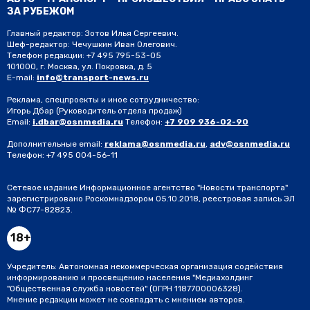
ЗА РУБЕЖОМ
Главный редактор: Зотов Илья Сергеевич.
Шеф-редактор: Чечушкин Иван Олегович.
Телефон редакции: +7 495 795-53-05
101000, г. Москва, ул. Покровка, д. 5
E-mail:
info@transport-news.ru
Реклама, спецпроекты и иное сотрудничество:
Игорь Дбар
(Руководитель отдела продаж)
Email:
i.dbar@osnmedia.ru
Телефон:
+7 909 936-02-90
Дополнительные email:
reklama@osnmedia.ru
,
adv@osnmedia.ru
Телефон:
+7 495 004-56-11
Сетевое издание Информационное агентство "Новости транспорта"
зарегистрировано Роскомнадзором 05.10.2018, реестровая запись ЭЛ
№ ФС77-82823.
18+
Учредитель: Автономная некоммерческая организация содействия
информированию и просвещению населения "Медиахолдинг
"Общественная служба новостей" (ОГРН 1187700006328).
Мнение редакции может не совпадать с мнением авторов.