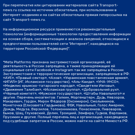
При перепечатке или цитировании материалов сайта Transport-
news.ru ссылка на источник обязательна, при использовании в
Интернет-изданиях и на сайтах обязательна прямая гиперссылка на
сайт Transport-news.ru.
На информационном ресурсе применяются рекомендательные
технологии (информационные технологии предоставления информации
на основе сбора, систематизации и анализа сведений, относящихся к
предпочтениям пользователей сети "Интернет", находящихся на
территории Российской Федерации)".
*Meta Platforms признана экстремистской организацией, её
деятельность в России запрещена, а также принадлежащие ей
социальные сети Facebook и Instagram так же запрещены в России.
Экстремистские и террористические организации, запрещенные в РФ:
«АУЕ», «Правый сектор», «Азов», «Украинская повстанческая армия»,
«ИГИЛ» (ИГ, Исламское государство), «Аль-Каида», «УНА-УНСО»,
«Меджлис крымско-татарского народа», «Свидетели Иеговы»,
«Движение Талибан», «Исламская группа», «Добровольчий рух»,
«Чёрный комитет», «Мужское государство», «Штабы Навального» и
другие. Перечень иноагентов: Галкин, Моргенштерн, Дудь, Невзоров,
Макаревич, Гордон, Мирон Фёдоров (Оксимирон), Смольянинов,
Монеточка (Елизавета Гардымова), ФБК, Навальный, Голос Америки,
Дождь, Медуза, Верзилов, Толоконникова, Понасенков, Пивоваров,
Быков, Шац, Глуховский, Долин, Троицкий, Земфира, Гудков, Варламов,
Прусикин и другие. Полный перечень лиц и организаций, находящихся
под судебным запретом в России, можно найти на сайте Минюста РФ.