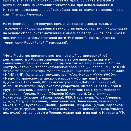
При перепечатке или цитировании материалов сайта Transport-
news.ru ссылка на источник обязательна, при использовании в
Интернет-изданиях и на сайтах обязательна прямая гиперссылка на
сайт Transport-news.ru.
На информационном ресурсе применяются рекомендательные
технологии (информационные технологии предоставления информации
на основе сбора, систематизации и анализа сведений, относящихся к
предпочтениям пользователей сети "Интернет", находящихся на
территории Российской Федерации)".
*Meta Platforms признана экстремистской организацией, её
деятельность в России запрещена, а также принадлежащие ей
социальные сети Facebook и Instagram так же запрещены в России.
Экстремистские и террористические организации, запрещенные в РФ:
«АУЕ», «Правый сектор», «Азов», «Украинская повстанческая армия»,
«ИГИЛ» (ИГ, Исламское государство), «Аль-Каида», «УНА-УНСО»,
«Меджлис крымско-татарского народа», «Свидетели Иеговы»,
«Движение Талибан», «Исламская группа», «Добровольчий рух»,
«Чёрный комитет», «Мужское государство», «Штабы Навального» и
другие. Перечень иноагентов: Галкин, Моргенштерн, Дудь, Невзоров,
Макаревич, Гордон, Мирон Фёдоров (Оксимирон), Смольянинов,
Монеточка (Елизавета Гардымова), ФБК, Навальный, Голос Америки,
Дождь, Медуза, Верзилов, Толоконникова, Понасенков, Пивоваров,
Быков, Шац, Глуховский, Долин, Троицкий, Земфира, Гудков, Варламов,
Прусикин и другие. Полный перечень лиц и организаций, находящихся
под судебным запретом в России, можно найти на сайте Минюста РФ.