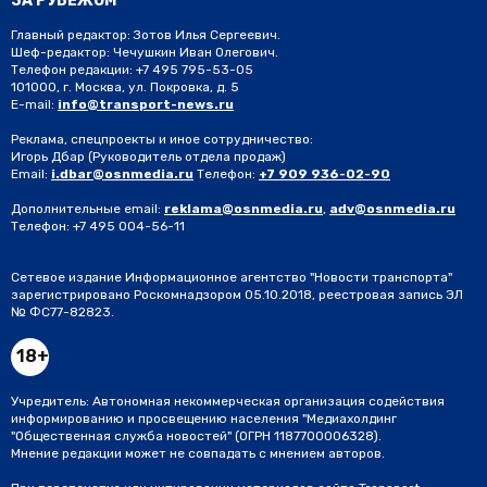
ЗА РУБЕЖОМ
Главный редактор: Зотов Илья Сергеевич.
Шеф-редактор: Чечушкин Иван Олегович.
Телефон редакции: +7 495 795-53-05
101000, г. Москва, ул. Покровка, д. 5
E-mail:
info@transport-news.ru
Реклама, спецпроекты и иное сотрудничество:
Игорь Дбар
(Руководитель отдела продаж)
Email:
i.dbar@osnmedia.ru
Телефон:
+7 909 936-02-90
Дополнительные email:
reklama@osnmedia.ru
,
adv@osnmedia.ru
Телефон:
+7 495 004-56-11
Сетевое издание Информационное агентство "Новости транспорта"
зарегистрировано Роскомнадзором 05.10.2018, реестровая запись ЭЛ
№ ФС77-82823.
18+
Учредитель: Автономная некоммерческая организация содействия
информированию и просвещению населения "Медиахолдинг
"Общественная служба новостей" (ОГРН 1187700006328).
Мнение редакции может не совпадать с мнением авторов.