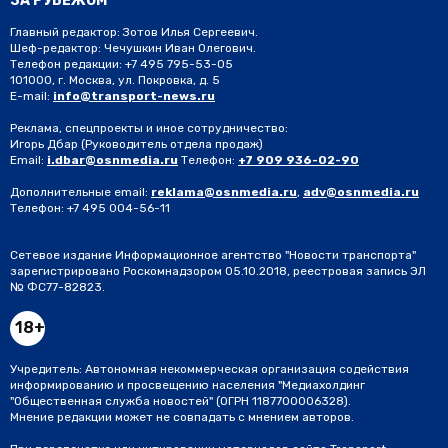
ЗА РУБЕЖОМ
Главный редактор: Зотов Илья Сергеевич.
Шеф-редактор: Чечушкин Иван Олегович.
Телефон редакции: +7 495 795-53-05
101000, г. Москва, ул. Покровка, д. 5
E-mail:
info@transport-news.ru
Реклама, спецпроекты и иное сотрудничество:
Игорь Дбар
(Руководитель отдела продаж)
Email:
i.dbar@osnmedia.ru
Телефон:
+7 909 936-02-90
Дополнительные email:
reklama@osnmedia.ru
,
adv@osnmedia.ru
Телефон:
+7 495 004-56-11
Сетевое издание Информационное агентство "Новости транспорта"
зарегистрировано Роскомнадзором 05.10.2018, реестровая запись ЭЛ
№ ФС77-82823.
18+
Учредитель: Автономная некоммерческая организация содействия
информированию и просвещению населения "Медиахолдинг
"Общественная служба новостей" (ОГРН 1187700006328).
Мнение редакции может не совпадать с мнением авторов.