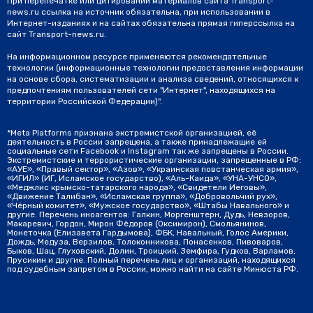
При перепечатке или цитировании материалов сайта Transport-
news.ru ссылка на источник обязательна, при использовании в
Интернет-изданиях и на сайтах обязательна прямая гиперссылка на
сайт Transport-news.ru.
На информационном ресурсе применяются рекомендательные
технологии (информационные технологии предоставления информации
на основе сбора, систематизации и анализа сведений, относящихся к
предпочтениям пользователей сети "Интернет", находящихся на
территории Российской Федерации)".
*Meta Platforms признана экстремистской организацией, её
деятельность в России запрещена, а также принадлежащие ей
социальные сети Facebook и Instagram так же запрещены в России.
Экстремистские и террористические организации, запрещенные в РФ:
«АУЕ», «Правый сектор», «Азов», «Украинская повстанческая армия»,
«ИГИЛ» (ИГ, Исламское государство), «Аль-Каида», «УНА-УНСО»,
«Меджлис крымско-татарского народа», «Свидетели Иеговы»,
«Движение Талибан», «Исламская группа», «Добровольчий рух»,
«Чёрный комитет», «Мужское государство», «Штабы Навального» и
другие. Перечень иноагентов: Галкин, Моргенштерн, Дудь, Невзоров,
Макаревич, Гордон, Мирон Фёдоров (Оксимирон), Смольянинов,
Монеточка (Елизавета Гардымова), ФБК, Навальный, Голос Америки,
Дождь, Медуза, Верзилов, Толоконникова, Понасенков, Пивоваров,
Быков, Шац, Глуховский, Долин, Троицкий, Земфира, Гудков, Варламов,
Прусикин и другие. Полный перечень лиц и организаций, находящихся
под судебным запретом в России, можно найти на сайте Минюста РФ.